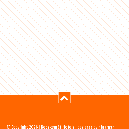
© Copyright 2026 |
Kecskemét Hotels
| designed by:
tigaman