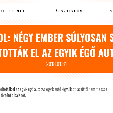
KECSKEMÉT
BÁCS-KISKUN
S
: NÉGY EMBER SÚLYOSAN 
TOTTÁK EL AZ EGYIK ÉGŐ AU
2018.01.31
Az egyik autó kigyulladt, az úttól nem messze
 történt a baleset.