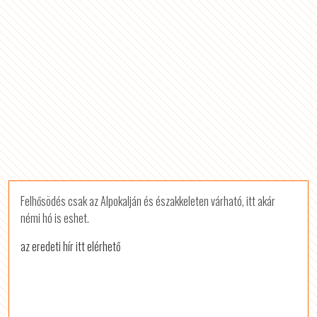
Felhősödés csak az Alpokalján és északkeleten várható, itt akár
némi hó is eshet.
az eredeti hír itt elérhető