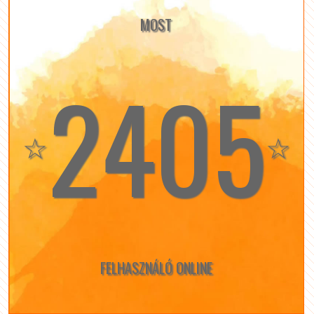
MOST
2405
☆
☆
FELHASZNÁLÓ ONLINE