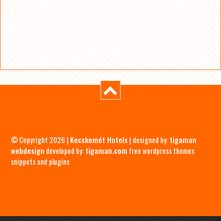
© Copyright 2026 |
Kecskemét Hotels
| designed by:
tigaman
webdesign
developed by:
tigaman.com
free wordpress themes
snippets and plugins