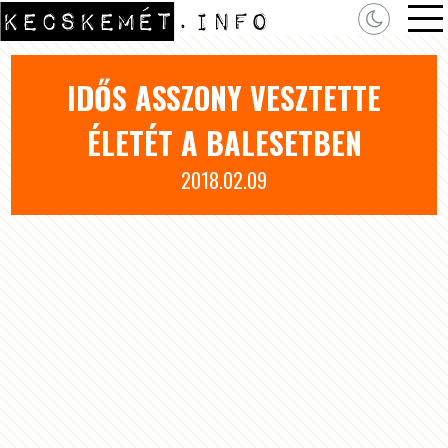
IDŐS ASSZONY VESZTETTE
ÉLETÉT A BALESETBEN
2018.02.09