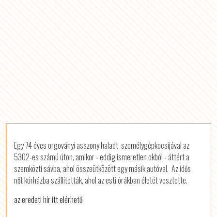
Egy 74 éves orgoványi asszony haladt személygépkocsijával az
5302-es számú úton, amikor - eddig ismeretlen okból - áttért a
szemközti sávba, ahol összeütközött egy másik autóval. Az idős
nőt kórházba szállították, ahol az esti órákban életét vesztette.
az eredeti hír itt elérhető