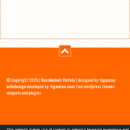
© Copyright 2026 |
Kecskemét Hotels
| designed by:
tigaman
webdesign
developed by:
tigaman.com
free wordpress themes
snippets and plugins
This website makes use of cookies to enhance browsing experience and