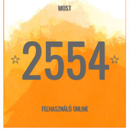
MOST
2554
☆
☆
FELHASZNÁLÓ ONLINE