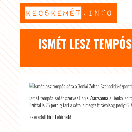
ISMÉT LESZ TEMPÓ
Ismét tempós sétát szervez
Danis Zsuzsanna
a Benkó Zoltá
Ezúttal is 75 percig tart a séta, a megtett távolság pedig 6-7
az eredeti hír itt elérhető