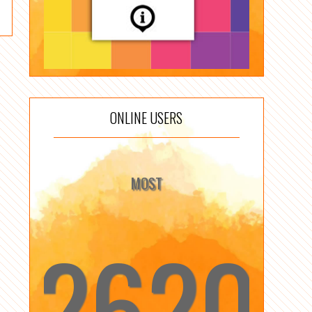
ONLINE USERS
MOST
2620
☆
☆