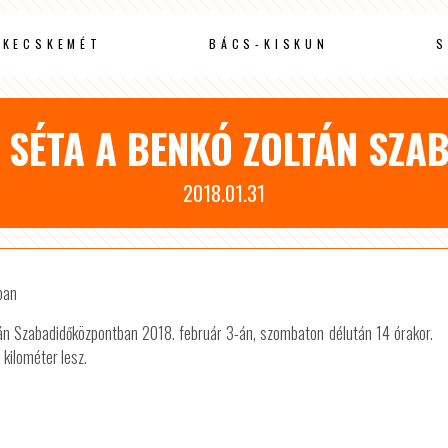
KECSKEMÉT
BÁCS-KISKUN
S
S SÉTA A BENKÓ ZOLTÁN SZ
2018.01.31
n Szabadidőközpontban 2018. február 3-án, szombaton délután 14 órakor.
 kilométer lesz.