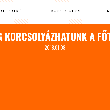
KECSKEMÉT
BÁCS-KISKUN
S
G KORCSOLYÁZHATUNK A FŐT
2018.01.08