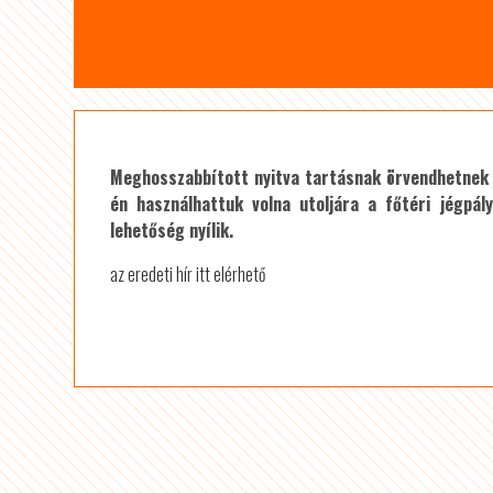
Meghosszabbított nyitva tartásnak örvendhetnek a
én használhattuk volna utoljára a főtéri jégpá
lehetőség nyílik.
az eredeti hír itt elérhető