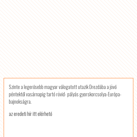
Szinte a legerősebb magyar válogatott utazik Drezdába a jövő
péntektől vasárnapig tartó rövid- pályás gyorskorcsolya-Európa-
bajnokságra.
az eredeti hír itt elérhető