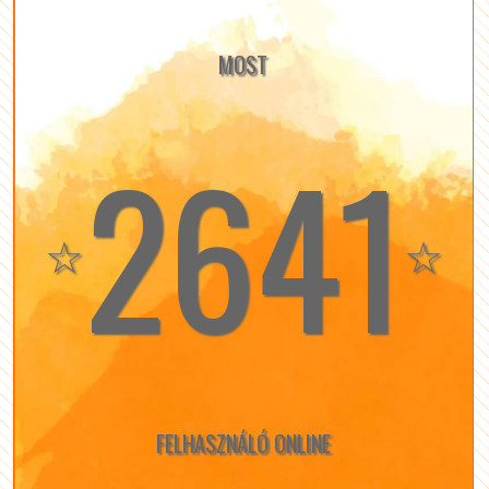
MOST
2641
☆
☆
FELHASZNÁLÓ ONLINE