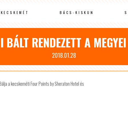
KECSKEMÉT
BÁCS-KISKUN
S
I BÁLT RENDEZETT A MEGYE
2018.01.28
 Bálja a kecskeméti Four Points by Sheraton Hotel és