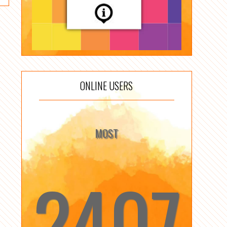
ONLINE USERS
MOST
2407
☆
☆