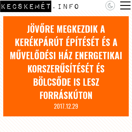
JÖVŐRE MEGKEZDIK A
KERÉKPÁRÚT ÉPÍTÉSÉT ÉS A
MŰVELŐDÉSI HÁZ ENERGETIKAI
KORSZERŰSÍTÉSÉT ÉS
BÖLCSŐDE IS LESZ
FORRÁSKÚTON
2017.12.29