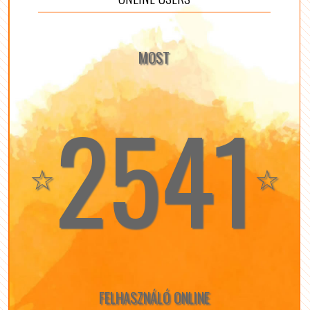
MOST
2541
☆
☆
FELHASZNÁLÓ ONLINE