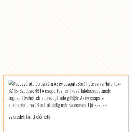
Sűrű hete van a Naturtex-
SZTE- Szedeák NB I A csoportos férfi kosárlabdacsapatának:
tegnap átvehették lapunk díjátadó gáláján Az év csapata
elismerést, ma 18 órától pedig már Kaposvárott játszanak.
az eredeti hír itt elérhető