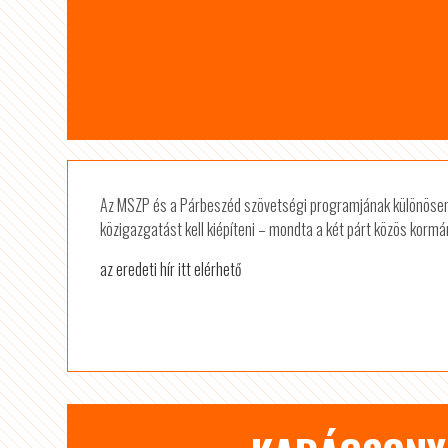
Az MSZP és a Párbeszéd szövetségi programjának különösen 
közigazgatást kell kiépíteni – mondta a két párt közös kormán
az eredeti hír itt elérhető