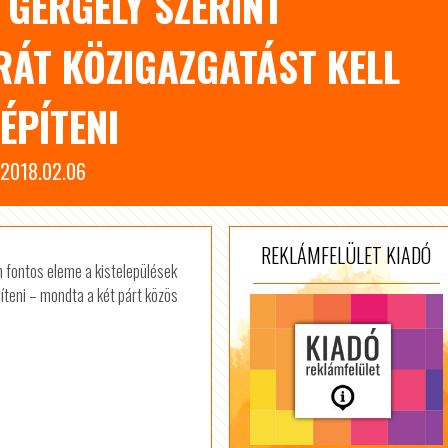
GERGELY SZERINT
ÁT KÖZIGAZGATÁST KELL
IÉPÍTENI
2018.02.06
REKLÁMFELÜLET KIADÓ
 fontos eleme a kistelepülések
íteni – mondta a két párt közös