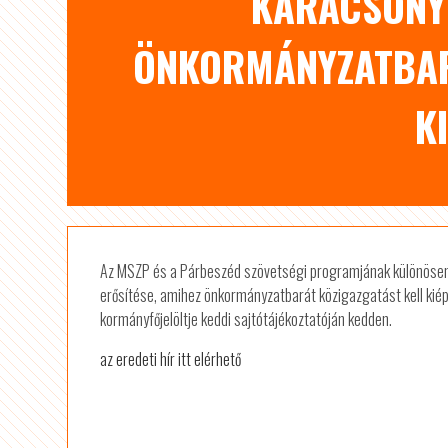
KARÁCSONY 
ÖNKORMÁNYZATBAR
K
Az MSZP és a Párbeszéd szövetségi programjának különösen
erősítése, amihez önkormányzatbarát közigazgatást kell kiép
kormányfőjelöltje keddi sajtótájékoztatóján kedden.
az eredeti hír itt elérhető