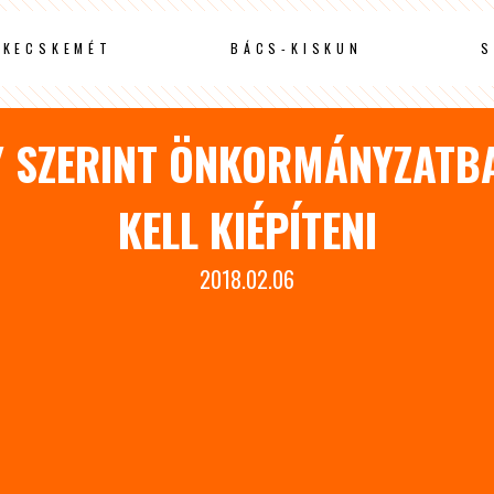
KECSKEMÉT
BÁCS-KISKUN
S
 SZERINT ÖNKORMÁNYZATB
KELL KIÉPÍTENI
2018.02.06