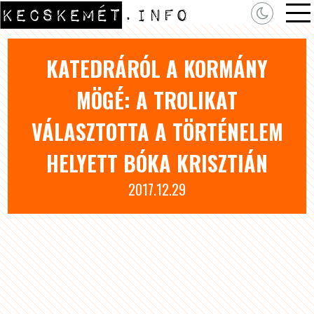
KATEDRÁRÓL A KORMÁNY
MÖGÉ: A TROLIKAT
VÁLASZTOTTA A TÖRTÉNELEM
HELYETT BÓKA KRISZTIÁN
2017.12.29