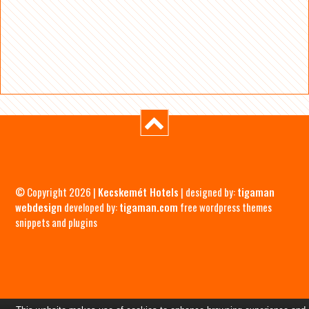
© Copyright 2026 |
Kecskemét Hotels
| designed by:
tigaman
webdesign
developed by:
tigaman.com
free wordpress themes
snippets and plugins