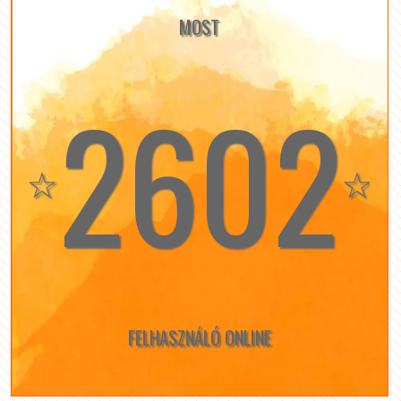
MOST
2602
☆
☆
FELHASZNÁLÓ ONLINE