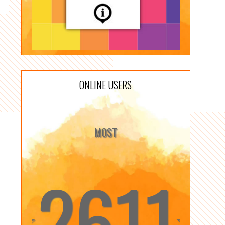
ONLINE USERS
MOST
2611
☆
☆