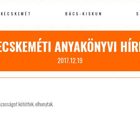
KECSKEMÉT
BÁCS-KISKUN
S
ECSKEMÉTI ANYAKÖNYVI HÍR
2017.12.19
zasságot kötöttek, elhunytak.