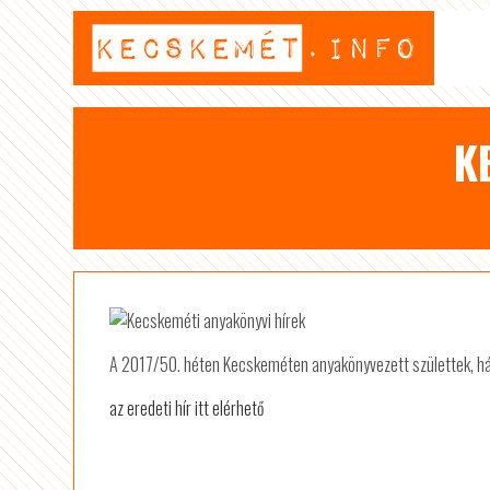
K
A 2017/50. héten Kecskeméten anyakönyvezett születtek, há
az eredeti hír itt elérhető