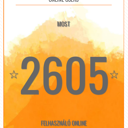
MOST
2605
☆
☆
FELHASZNÁLÓ ONLINE