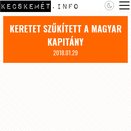
KERETET SZŰKÍTETT A MAGYAR
KAPITÁNY
2018.01.29