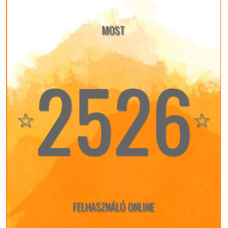
MOST
2526
☆
☆
FELHASZNÁLÓ ONLINE