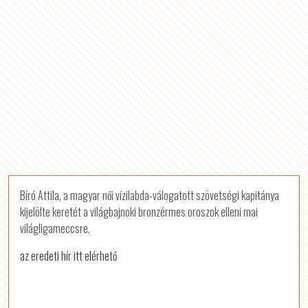
Bíró Attila, a magyar női vízilabda-válogatott szövetségi kapitánya
kijelölte keretét a világbajnoki bronzérmes oroszok elleni mai
világligameccsre.
az eredeti hír itt elérhető