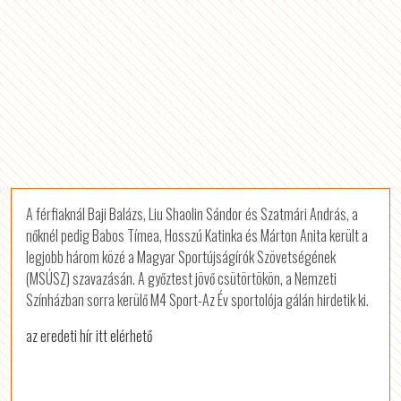
A férfiaknál Baji Balázs, Liu Shaolin Sándor és Szatmári András, a
nőknél pedig Babos Tímea, Hosszú Katinka és Márton Anita került a
legjobb három közé a Magyar Sportújságírók Szövetségének
(MSÚSZ) szavazásán. A győztest jövő csütörtökön, a Nemzeti
Színházban sorra kerülő M4 Sport-Az Év sportolója gálán hirdetik ki.
az eredeti hír itt elérhető