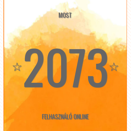
MOST
2073
☆
☆
FELHASZNÁLÓ ONLINE