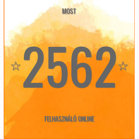
MOST
2562
☆
☆
FELHASZNÁLÓ ONLINE