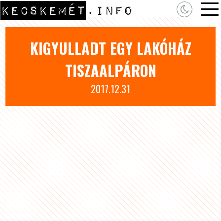
KIGYULLADT EGY LAKÓHÁZ
TISZAALPÁRON
2017.12.31