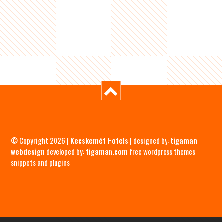
© Copyright 2026 |
Kecskemét Hotels
| designed by:
tigaman
webdesign
developed by:
tigaman.com
free wordpress themes
snippets and plugins