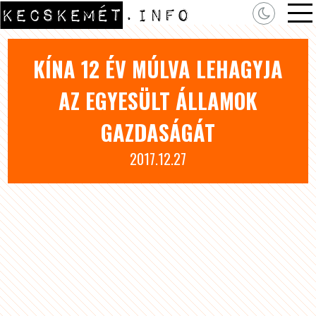
KÍNA 12 ÉV MÚLVA LEHAGYJA
AZ EGYESÜLT ÁLLAMOK
GAZDASÁGÁT
2017.12.27