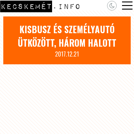
KISBUSZ ÉS SZEMÉLYAUTÓ
ÜTKÖZÖTT, HÁROM HALOTT
2017.12.21