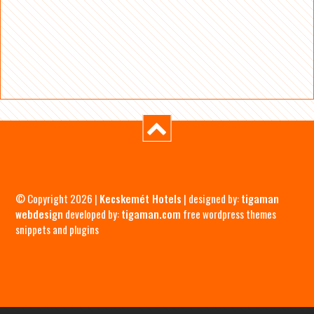
© Copyright 2026 |
Kecskemét Hotels
| designed by:
tigaman
webdesign
developed by:
tigaman.com
free wordpress themes
snippets and plugins