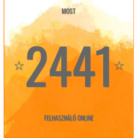
MOST
2441
☆
☆
FELHASZNÁLÓ ONLINE