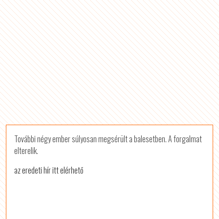
További négy ember súlyosan megsérült a balesetben. A forgalmat
elterelik.
az eredeti hír itt elérhető