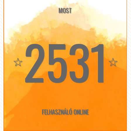
MOST
2531
☆
☆
FELHASZNÁLÓ ONLINE