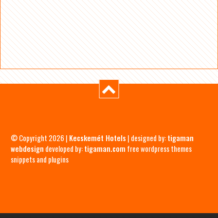
© Copyright 2026 |
Kecskemét Hotels
| designed by:
tigaman
webdesign
developed by:
tigaman.com
free wordpress themes
snippets and plugins