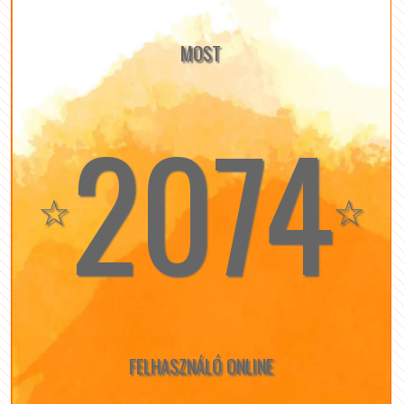
MOST
2074
☆
☆
FELHASZNÁLÓ ONLINE