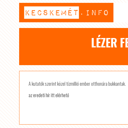
LÉZER F
A kutatók szerint közel tízmillió ember otthonára bukkantak.
az eredeti hír itt elérhető