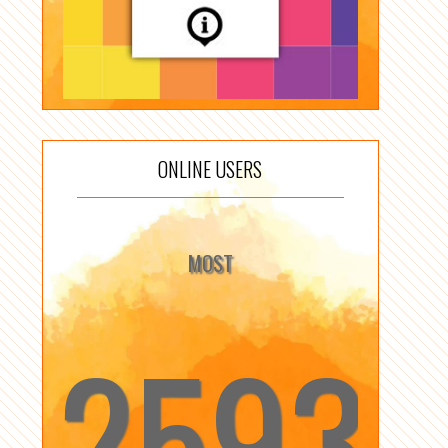
ONLINE USERS
MOST
2593
☆
☆