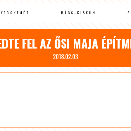
KECSKEMÉT
BÁCS-KISKUN
S
EDTE FEL AZ ŐSI MAJA ÉPÍT
2018.02.03