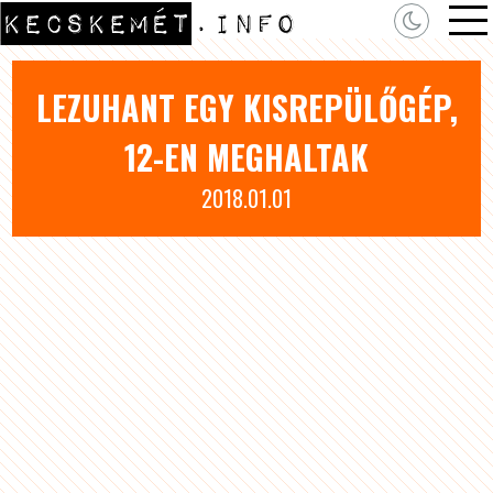
LEZUHANT EGY KISREPÜLŐGÉP,
12-EN MEGHALTAK
2018.01.01