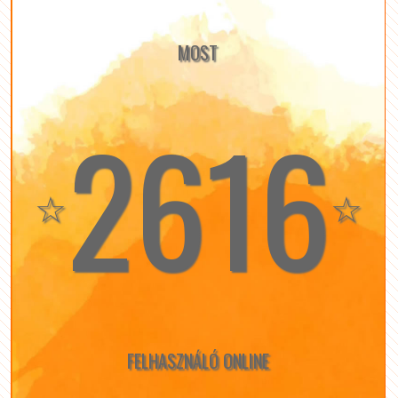
MOST
2616
☆
☆
FELHASZNÁLÓ ONLINE