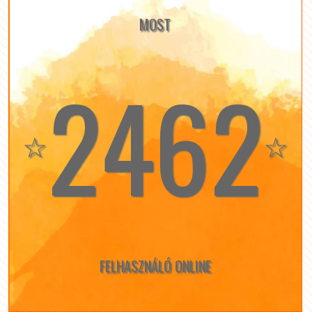
MOST
2462
☆
☆
FELHASZNÁLÓ ONLINE