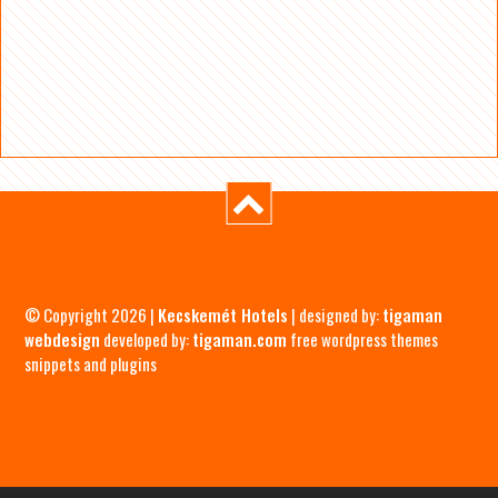
© Copyright 2026 |
Kecskemét Hotels
| designed by:
tigaman
webdesign
developed by:
tigaman.com
free wordpress themes
snippets and plugins