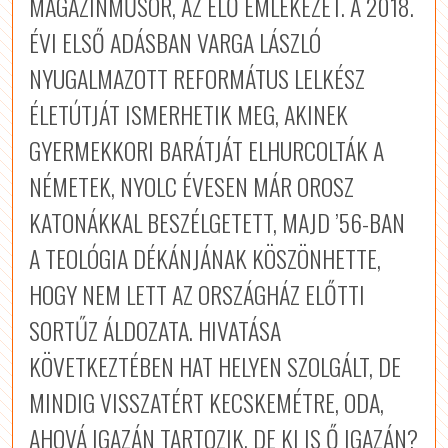
MAGAZINMŰSOR, AZ ÉLŐ EMLÉKEZET. A 2018.
ÉVI ELSŐ ADÁSBAN VARGA LÁSZLÓ
NYUGALMAZOTT REFORMÁTUS LELKÉSZ
ÉLETÚTJÁT ISMERHETIK MEG, AKINEK
GYERMEKKORI BARÁTJÁT ELHURCOLTÁK A
NÉMETEK, NYOLC ÉVESEN MÁR OROSZ
KATONÁKKAL BESZÉLGETETT, MAJD ’56-BAN
A TEOLÓGIA DÉKÁNJÁNAK KÖSZÖNHETTE,
HOGY NEM LETT AZ ORSZÁGHÁZ ELŐTTI
SORTŰZ ÁLDOZATA. HIVATÁSA
KÖVETKEZTÉBEN HAT HELYEN SZOLGÁLT, DE
MINDIG VISSZATÉRT KECSKEMÉTRE, ODA,
AHOVÁ IGAZÁN TARTOZIK. DE KI IS Ő IGAZÁN?