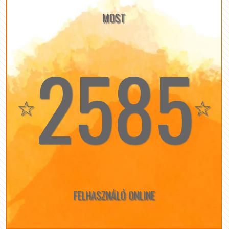
MOST
2585
☆
☆
FELHASZNÁLÓ ONLINE