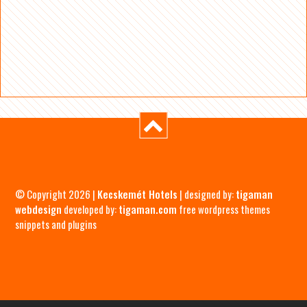
© Copyright 2026 |
Kecskemét Hotels
| designed by:
tigaman
webdesign
developed by:
tigaman.com
free wordpress themes
snippets and plugins