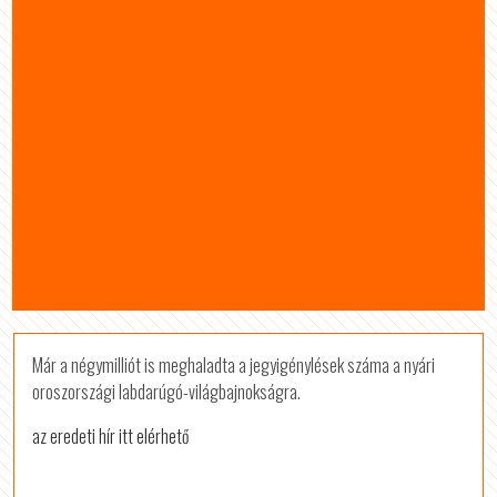
Már a négymilliót is meghaladta a jegyigénylések száma a nyári
oroszországi labdarúgó-világbajnokságra.
az eredeti hír itt elérhető