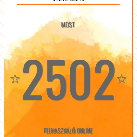
MOST
2502
☆
☆
FELHASZNÁLÓ ONLINE