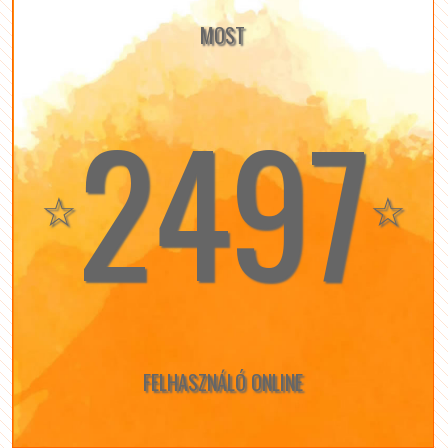
MOST
2497
☆
☆
FELHASZNÁLÓ ONLINE