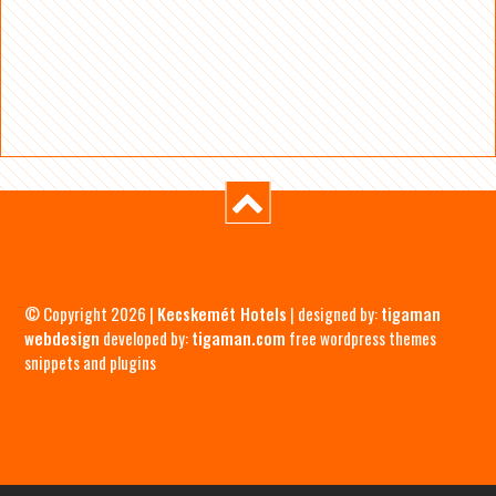
© Copyright 2026 |
Kecskemét Hotels
| designed by:
tigaman
webdesign
developed by:
tigaman.com
free wordpress themes
snippets and plugins