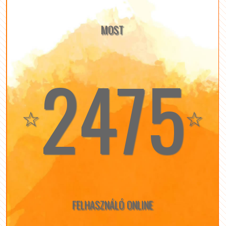
MOST
2475
☆
☆
FELHASZNÁLÓ ONLINE