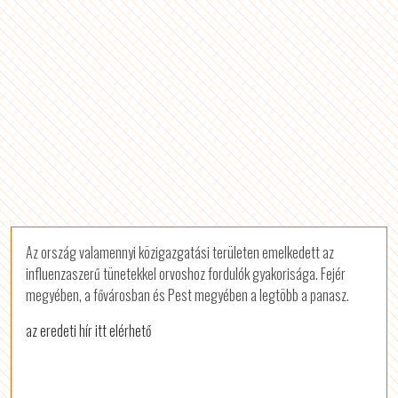
Az ország valamennyi közigazgatási területen emelkedett az
influenzaszerű tünetekkel orvoshoz fordulók gyakorisága. Fejér
megyében, a fővárosban és Pest megyében a legtöbb a panasz.
az eredeti hír itt elérhető