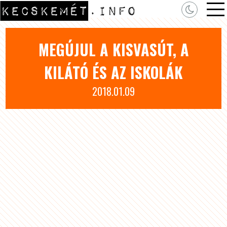
MEGÚJUL A KISVASÚT, A
KILÁTÓ ÉS AZ ISKOLÁK
2018.01.09