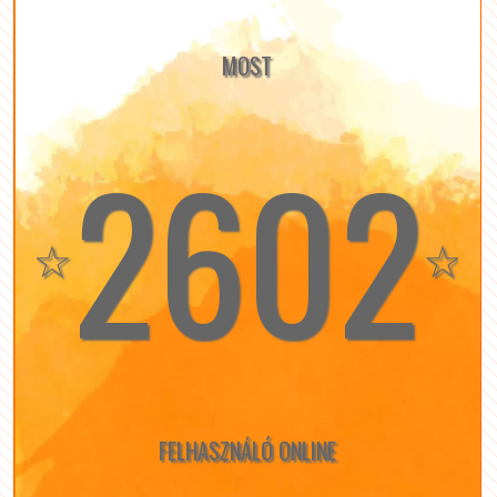
MOST
2602
☆
☆
FELHASZNÁLÓ ONLINE