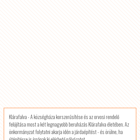
Klárafalva - A községháza korszerűsítése és az orvosi rendelő
felújítása most a két legnagyobb beruházás Klárafalva életében. Az
önkormányzat folytatni akarja idén a járdaépítést - és örülne, ha
útépítésre is írnának ki elérhető pályázatot.