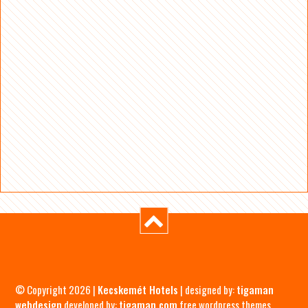
© Copyright 2026 |
Kecskemét Hotels
| designed by:
tigaman
webdesign
developed by:
tigaman.com
free wordpress themes