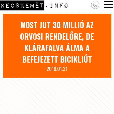
MOST JUT 30 MILLIÓ AZ
ORVOSI RENDELŐRE, DE
KLÁRAFALVA ÁLMA A
BEFEJEZETT BICIKLIÚT
2018.01.31