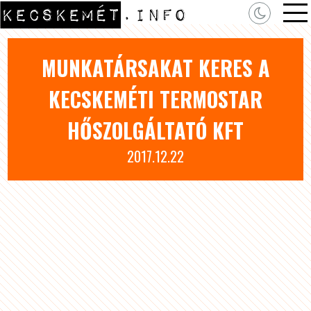
MUNKATÁRSAKAT KERES A
KECSKEMÉTI TERMOSTAR
HŐSZOLGÁLTATÓ KFT
2017.12.22