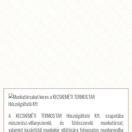
A KECSKEMÉTI TERMOSTAR Hőszolgáltató Kft. csapatába
műszerész-villanyszerelő, és fűtésszerelő munkatársat,
valamint kazánfűtői munkakör ellátására folyamatos munkarendbe