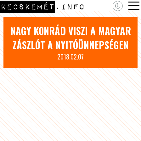
NAGY KONRÁD VISZI A MAGYAR
ZÁSZLÓT A NYITÓÜNNEPSÉGEN
2018.02.07