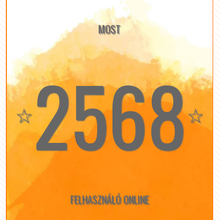
MOST
2568
☆
☆
FELHASZNÁLÓ ONLINE