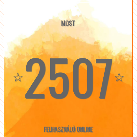
MOST
2507
☆
☆
FELHASZNÁLÓ ONLINE