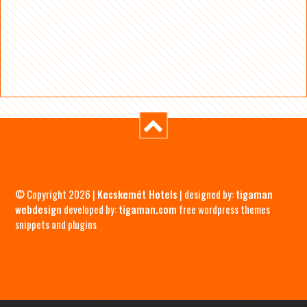
© Copyright 2026 |
Kecskemét Hotels
| designed by:
tigaman
webdesign
developed by:
tigaman.com
free wordpress themes
snippets and plugins