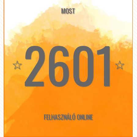
MOST
2601
☆
☆
FELHASZNÁLÓ ONLINE