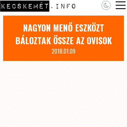
NAGYON MENŐ ESZKÖZT
BÁLOZTAK ÖSSZE AZ OVISOK
2018.01.09