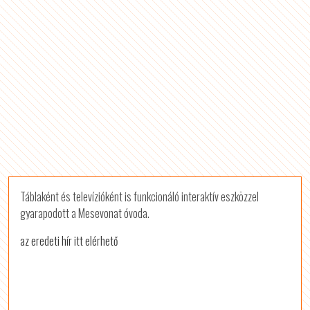
Táblaként és televízióként is funkcionáló interaktív eszközzel
gyarapodott a Mesevonat óvoda.
az eredeti hír itt elérhető