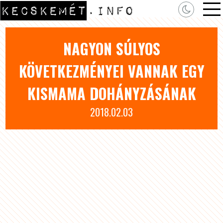
NAGYON SÚLYOS
KÖVETKEZMÉNYEI VANNAK EGY
KISMAMA DOHÁNYZÁSÁNAK
2018.02.03