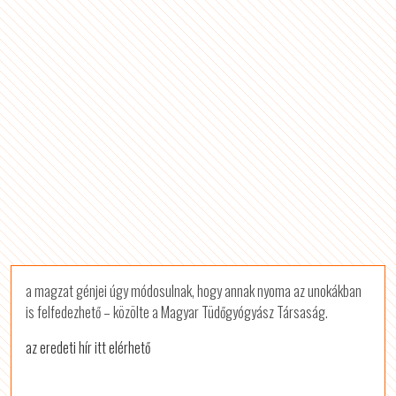
a magzat génjei úgy módosulnak, hogy annak nyoma az unokákban
is felfedezhető – közölte a Magyar Tüdőgyógyász Társaság.
az eredeti hír itt elérhető