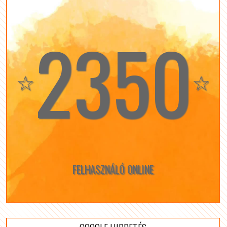
2350
☆
☆
FELHASZNÁLÓ ONLINE