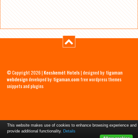
© Copyright 2026 |
Kecskemét Hotels
| designed by:
tigaman
webdesign
developed by:
tigaman.com
free wordpress themes
snippets and plugins
This website makes use of cookies to enhance browsing experience and
provide additional functionality.
Details