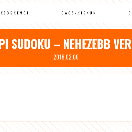
KECSKEMÉT
BÁCS-KISKUN
S
PI SUDOKU – NEHEZEBB VER
2018.02.06