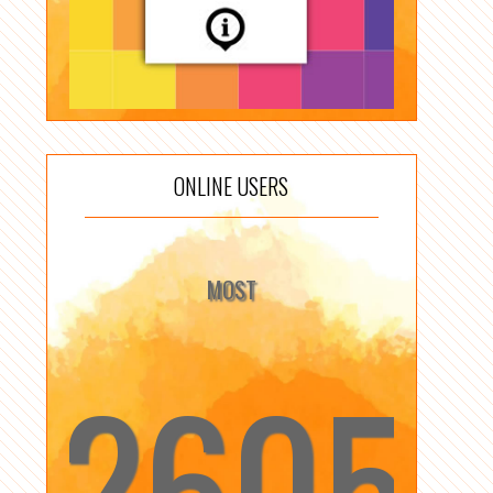
ONLINE USERS
MOST
2605
☆
☆