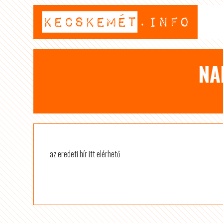
NA
az eredeti hír itt elérhető