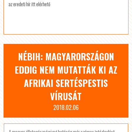
az eredeti hír itt elérhető
NÉBIH: MAGYARORSZÁGON
EDDIG NEM MUTATTÁK KI AZ
AFRIKAI SERTÉSPESTIS
VÍRUSÁT
2018.02.06