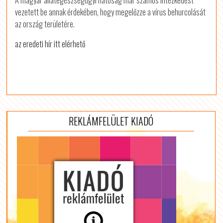
A magyar állategészségügyi hatóság már számos intézkedést
vezetett be annak érdekében, hogy megelőzze a vírus behurcolását
az ország területére.
az eredeti hír itt elérhető
REKLÁMFELÜLET KIADÓ