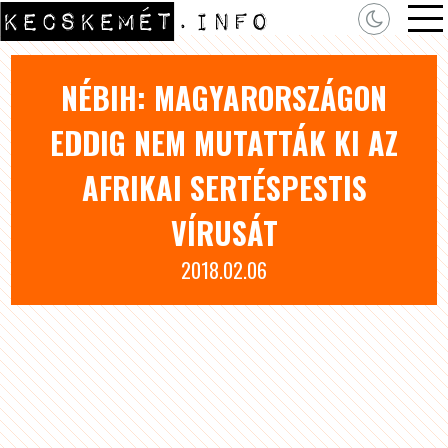
NÉBIH: MAGYARORSZÁGON
EDDIG NEM MUTATTÁK KI AZ
AFRIKAI SERTÉSPESTIS
VÍRUSÁT
2018.02.06