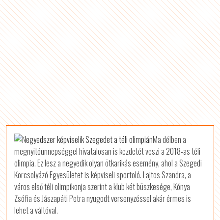
Ma délben a
megnyitóünnepséggel hivatalosan is kezdetét veszi a 2018-as téli
olimpia. Ez lesz a negyedik olyan ötkarikás esemény, ahol a Szegedi
Korcsolyázó Egyesületet is képviseli sportoló. Lajtos Szandra, a
város első téli olimpikonja szerint a klub két büszkesége, Kónya
Zsófia és Jászapáti Petra nyugodt versenyzéssel akár érmes is
lehet a váltóval.