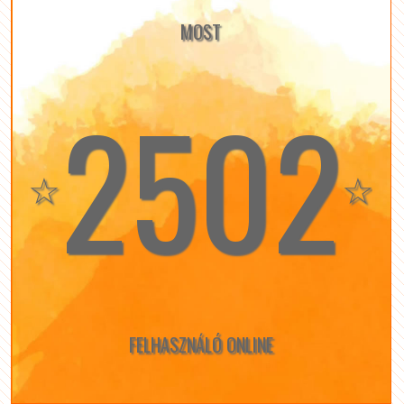
MOST
2502
☆
☆
FELHASZNÁLÓ ONLINE