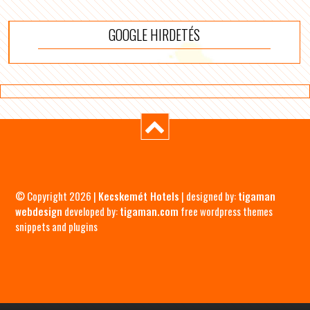
GOOGLE HIRDETÉS
© Copyright 2026 |
Kecskemét Hotels
| designed by:
tigaman
webdesign
developed by:
tigaman.com
free wordpress themes
snippets and plugins