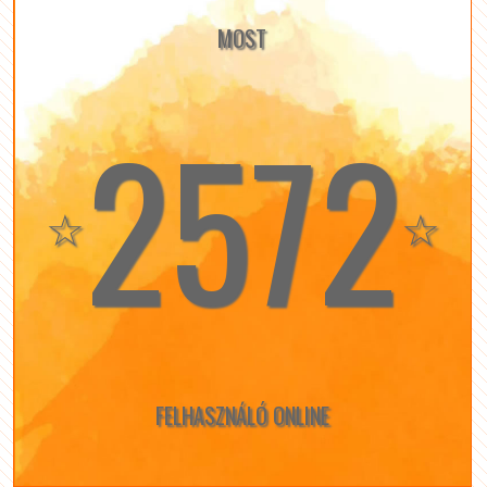
MOST
2572
☆
☆
FELHASZNÁLÓ ONLINE