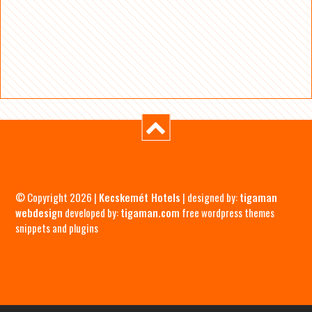
© Copyright 2026 |
Kecskemét Hotels
| designed by:
tigaman
webdesign
developed by:
tigaman.com
free wordpress themes
snippets and plugins