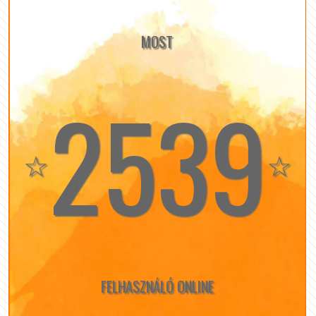
MOST
2539
☆
☆
FELHASZNÁLÓ ONLINE