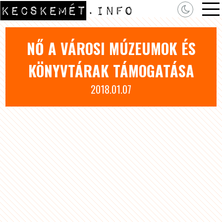
NŐ A VÁROSI MÚZEUMOK ÉS
KÖNYVTÁRAK TÁMOGATÁSA
2018.01.07