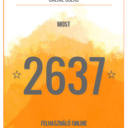
MOST
2637
☆
☆
FELHASZNÁLÓ ONLINE