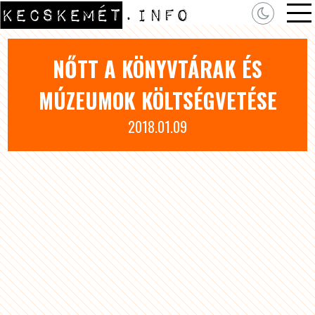
NŐTT A KÖNYVTÁRAK ÉS
MÚZEUMOK KÖLTSÉGVETÉSE
2018.01.09