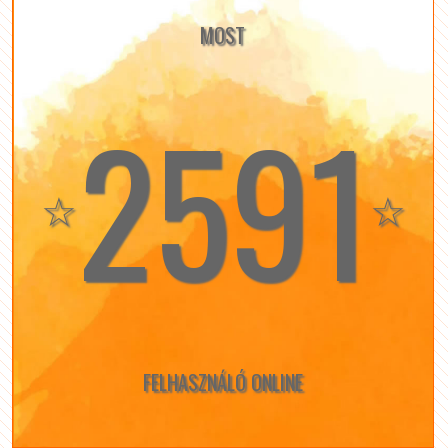
MOST
2591
☆
☆
FELHASZNÁLÓ ONLINE