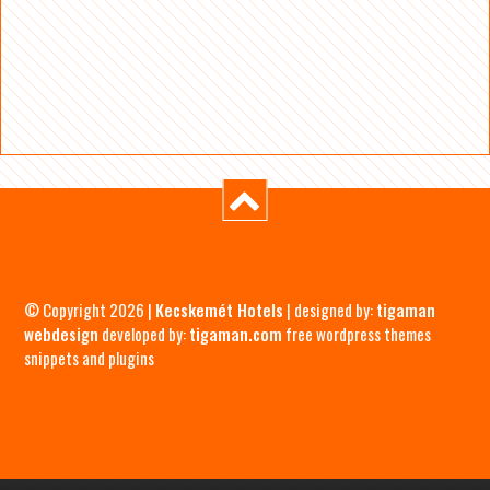
© Copyright 2026 |
Kecskemét Hotels
| designed by:
tigaman
webdesign
developed by:
tigaman.com
free wordpress themes
snippets and plugins