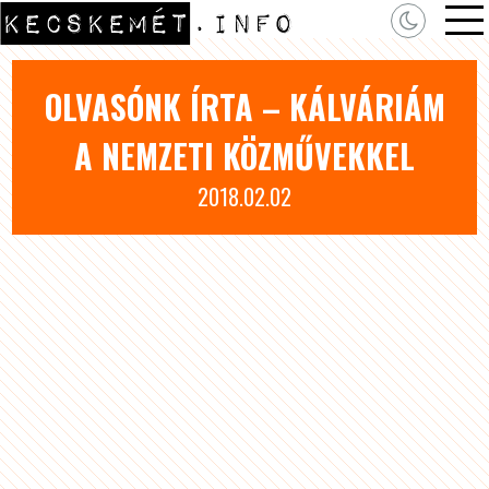
OLVASÓNK ÍRTA – KÁLVÁRIÁM
A NEMZETI KÖZMŰVEKKEL
2018.02.02