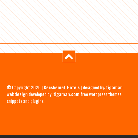
© Copyright 2026 |
Kecskemét Hotels
| designed by:
tigaman
webdesign
developed by:
tigaman.com
free wordpress themes
snippets and plugins