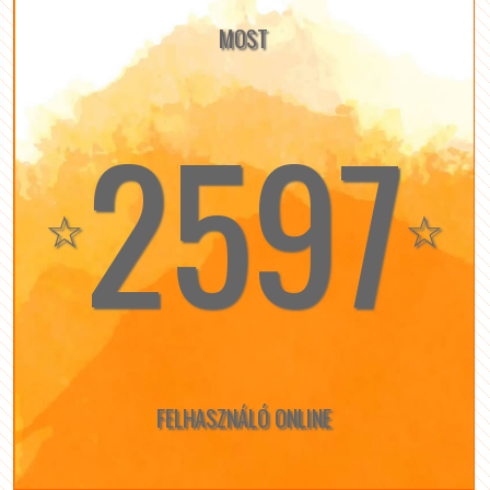
MOST
2597
☆
☆
FELHASZNÁLÓ ONLINE