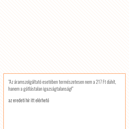
"Az áramszolgáltató esetében természetesen nem a 217 Ft dühít,
hanem a gátlástalan igazságtalanság!"
az eredeti hír itt elérhető