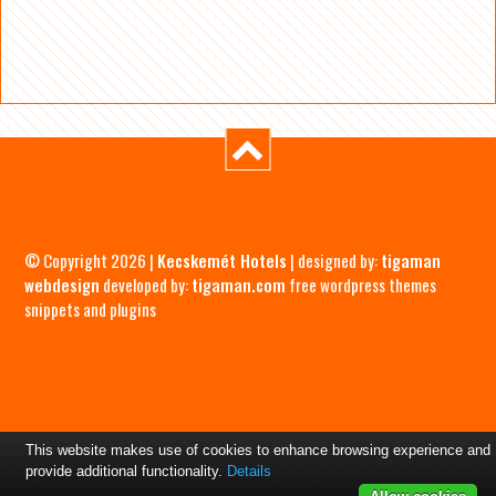
© Copyright 2026 |
Kecskemét Hotels
| designed by:
tigaman
webdesign
developed by:
tigaman.com
free wordpress themes
snippets and plugins
This website makes use of cookies to enhance browsing experience and
provide additional functionality.
Details