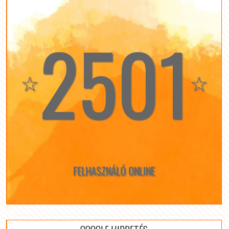
2501
☆
☆
FELHASZNÁLÓ ONLINE