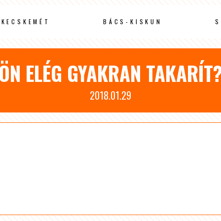
KECSKEMÉT
BÁCS-KISKUN
S
ÖN ELÉG GYAKRAN TAKARÍT
2018.01.29