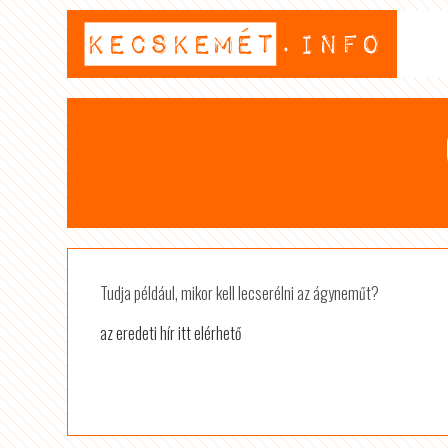
Tudja például, mikor kell lecserélni az ágyneműt?
az eredeti hír itt elérhető