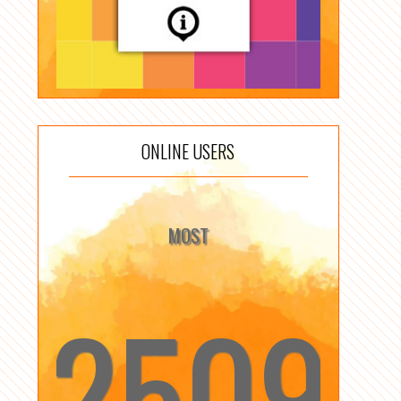
ONLINE USERS
MOST
2509
☆
☆